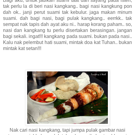
Bagi aku, untuk jadikan suami taat dan sayang pada isteri,
tak perlu la di beri nasi kangkang.. bagi nasi kangkung pon
dah ok.. janji perut suami tak kebulur. jaga makan minum
suami. dah bagi nasi, bagi pulak kangkang.. eerrkk.. tak
sempat nak tapis dah ayat aku ni.. harap korang paham.. so,
nasi dan kangkang tu perlu disertakan berasingan. jangan
bagi sekali. ingat!!! kangkang pada suami. bukan pada nasi..
Kalu nak pelembut hati suami, mintak doa kat Tuhan.. bukan
mintak kat setan!!!
Nak cari nasi kangkang, tapi jumpa pulak gambar nasi