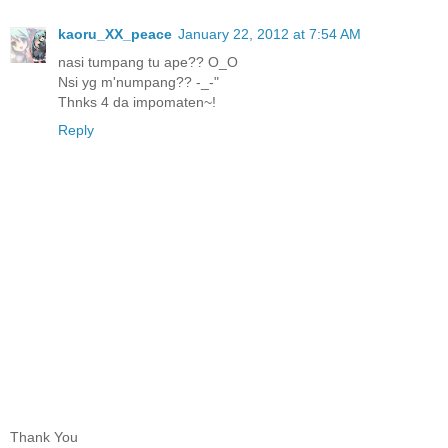
kaoru_XX_peace
January 22, 2012 at 7:54 AM
nasi tumpang tu ape?? O_O
Nsi yg m'numpang?? -_-"
Thnks 4 da impomaten~!
Reply
Thank You