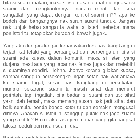
bila si suami makan, maka si isteri akan dapat menguasai si
suami dan mengkontrolnya macam robot. Jadi apa
sangatlah yang dapat dengan kontrol suami ni?? apa ke
bodoh dan bangangnya nak suruh suami tunduk. Jangan
nak tunjuk hebat sangat la wahai si isteri.. sehebat mana
pon isteri tu, tetap akan berada di bawah jugak..
Yang aku dengar-dengar, kebanyakan kes nasi kangkang ni
terjadi kat lelaki yang berpangkat dan berpengaruh. bila si
suami ada kuasa dalam komuniti, maka si isteri yang
durjana mesti ada yang lapar nak femes jugak dan melebihi
si suaminya sendiri. Hehhh....hanya kerana gilakan kuasa,
sampai sanggup bersekongkol ngan setan nak wat aniaya
kat suami.. Ingat, kesan nasi kangkang ni berkekalan.
mungkn sekarang suami tu masih sihat dan menurut
perintah. tapi ingatlah, bila badan si suami dah tak sihat
yakni dah lemah, maka memang susah nak jadi sihat dan
baik semula. benda-benda kotor tu dah semakin mengusai
dirinya. Apakah si isteri ni sanggup pulak nak jaga suami
yang sakit tu? Hmm, aku rasa perempuan yang gila pangkat
takkan peduli pon ngan suami dia.