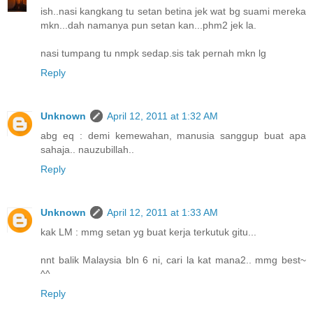
ish..nasi kangkang tu setan betina jek wat bg suami mereka
mkn...dah namanya pun setan kan...phm2 jek la.
nasi tumpang tu nmpk sedap.sis tak pernah mkn lg
Reply
Unknown
April 12, 2011 at 1:32 AM
abg eq : demi kemewahan, manusia sanggup buat apa
sahaja.. nauzubillah..
Reply
Unknown
April 12, 2011 at 1:33 AM
kak LM : mmg setan yg buat kerja terkutuk gitu...
nnt balik Malaysia bln 6 ni, cari la kat mana2.. mmg best~
^^
Reply